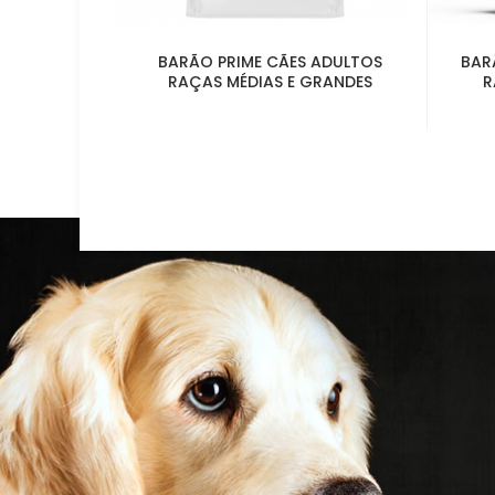
LTOS E
BARÃO PRIME CÃES ADULTOS
BAR
R MIX
RAÇAS MÉDIAS E GRANDES
R