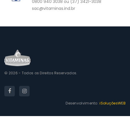
0800 940 3038 ou (37) 3421-3038
sac@vitaminas.ind.br
© 2026 - Todos os Direitos Reservados.
Desenvolvimento:
iSoluçõesWEB